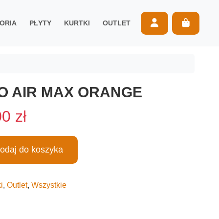
Account
Cart
ORIA
PŁYTY
KURTKI
OUTLET
O AIR MAX ORANGE
A
00
zł
k
odaj do koszyka
t
u
i
,
Outlet
,
Wszystkie
a