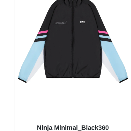
T
Ninja Minimal_Black360
e