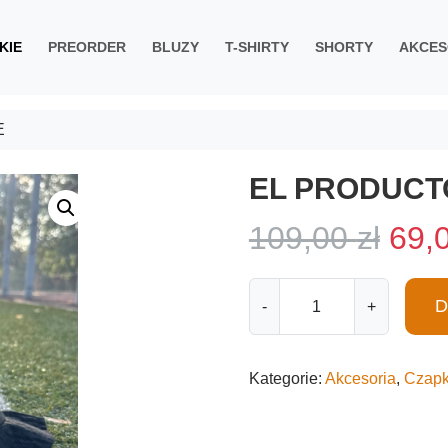
KIE
PREORDER
BLUZY
T-SHIRTY
SHORTY
AKCES
E
EL PRODUCT
P
109,00
zł
69,
i
i
D
-
+
l
e
o
ś
r
Kategorie:
Akcesoria
,
Czapk
ć
E
w
L